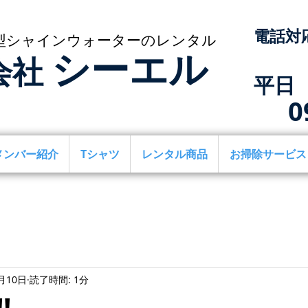
​電話対
型シャインウォーターのレンタル
シーエル
会社
​平日 
0
メンバー紹介
Tシャツ
レンタル商品
お掃除サービス
月10日
読了時間: 1分
!