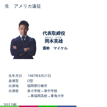
生 アメリカ遠征
代表取締役
​おかもと
ひでお
岡本英雄
​通称 マイケル
生年月日 1987年8月21日
血液型 O型
出身地 福岡県行橋市
出身校 泉小学校→
泉中学校
→東福岡高校→
東海大学
​2012年